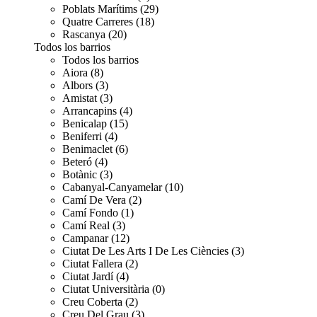
Poblats Marítims (29)
Quatre Carreres (18)
Rascanya (20)
Todos los barrios
Todos los barrios
Aiora (8)
Albors (3)
Amistat (3)
Arrancapins (4)
Benicalap (15)
Beniferri (4)
Benimaclet (6)
Beteró (4)
Botànic (3)
Cabanyal-Canyamelar (10)
Camí De Vera (2)
Camí Fondo (1)
Camí Real (3)
Campanar (12)
Ciutat De Les Arts I De Les Ciències (3)
Ciutat Fallera (2)
Ciutat Jardí (4)
Ciutat Universitària (0)
Creu Coberta (2)
Creu Del Grau (3)