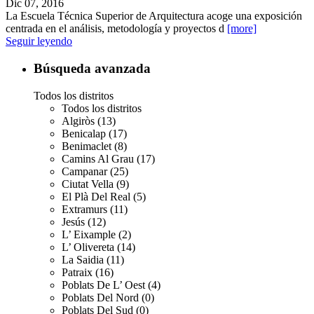
Dic 07, 2016
La Escuela Técnica Superior de Arquitectura acoge una exposición
centrada en el análisis, metodología y proyectos d
[more]
Seguir leyendo
Búsqueda avanzada
Todos los distritos
Todos los distritos
Algiròs (13)
Benicalap (17)
Benimaclet (8)
Camins Al Grau (17)
Campanar (25)
Ciutat Vella (9)
El Plà Del Real (5)
Extramurs (11)
Jesús (12)
L’ Eixample (2)
L’ Olivereta (14)
La Saidia (11)
Patraix (16)
Poblats De L’ Oest (4)
Poblats Del Nord (0)
Poblats Del Sud (0)