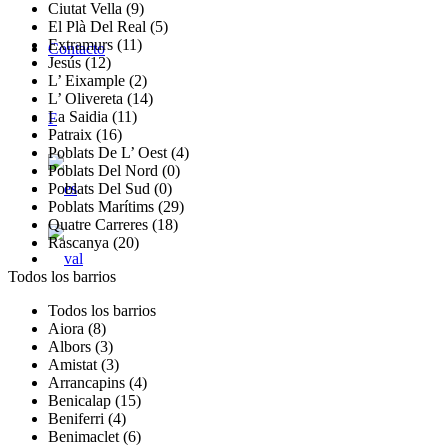
Ciutat Vella (9)
El Plà Del Real (5)
Extramurs (11)
Contacto
Jesús (12)
L’ Eixample (2)
L’ Olivereta (14)
La Saidia (11)
F
Patraix (16)
Poblats De L’ Oest (4)
Poblats Del Nord (0)
Poblats Del Sud (0)
Poblats Marítims (29)
Quatre Carreres (18)
Rascanya (20)
Todos los barrios
Todos los barrios
Aiora (8)
Albors (3)
Amistat (3)
Arrancapins (4)
Benicalap (15)
Beniferri (4)
Benimaclet (6)