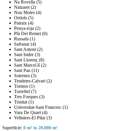
Na Rovella (5)
Natzaret (2)
Nou Moles (4)
Orriols (5)
Patraix (4)
Penya-roja (2)
Plà Del Remei (0)
Russafa (1)
Safranar (4)
Sant Antoni (2)
Sant Isidre (3)
Sant Llorenç (8)
Sant Marcel.lí (2)
Sant Pau (11)
Soternes (3)
Tendetes-Calvari (2)
Tormos (1)
Torrefiel (7)
Tres Forques (3)
Trinitat (1)
Universitat-Sant Francesc (1)
Vara De Quart (4)
Velluters-El Pilar (3)
Superficie:
0 m² to 20.000 m²