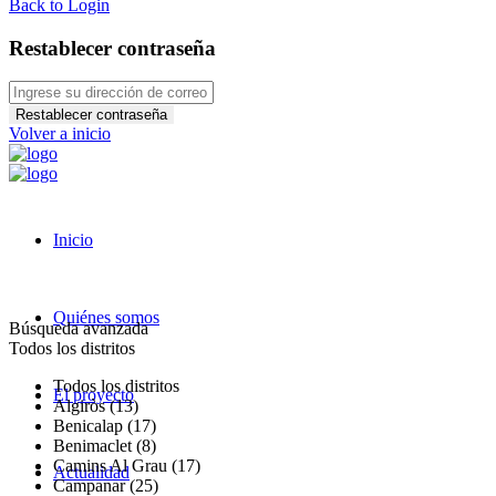
Back to Login
Restablecer contraseña
Restablecer contraseña
Volver a inicio
Inicio
Quiénes somos
Búsqueda avanzada
Todos los distritos
Todos los distritos
El proyecto
Algiròs (13)
Benicalap (17)
Benimaclet (8)
Camins Al Grau (17)
Actualidad
Campanar (25)