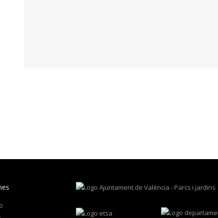
nes
io