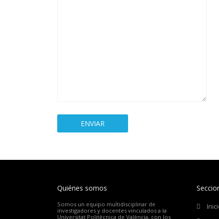
Quiénes somos
Seccio
Somos un equipo multidisciplinar de
Inic
investigadores y docentes vinculados a la
Universitat Politècnica de València, con los