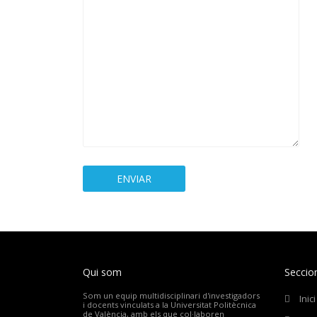
Qui som
Seccio
Som un equip multidisciplinari d'investigadors
Inici
i docents vinculats a la Universitat Politècnica
de València, amb els que col·laboren