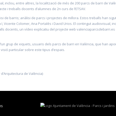
l, inclou, entre altres, la localització de més de 200 parcs de barri de Valè
jecte i treballs docents d’alumnes de 2n curs de l’ETSAV.
isi de barris; anàlisi de parcs i projectes de millora. Estos treballs han sigu
 I, Vicente Colomer, Ana Portalés i David Urios. El contingut audiovisual, in
lls docents, un vídeo explicatiu del projecte web valenciaparcsdebarri.es 
’un grup de xiquets, usuaris dels parcs de barri en València, que han apor
visió particular sobre este tipus d’espais.
 d’Arquitectura de València)
ns