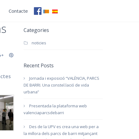
Contacte
F
ns
Categories
noticies
Recent Posts
ectes
Jornada i exposició “VALÈNCIA, PARCS
DE BARRI. Una constel.lació de vida
urbana”
Presentada la plataforma web
valenciaparcsdebarri
Des de la UPV es crea una web per a
la millora dels parcs de barri mitjançant