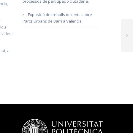
processos de participació ciutadana.
ncia,
Exposició de treballs docents sobre
t
Parcs Urbans de Barri a València.
clou
i vídeos
tat, a