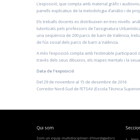
L’exposició, que compta amb material gràfic i audiovisua
panells explicatius de la metodologia d’anàlisi i de pro
Els treballs docents es distribuïxen en tres nivells: anál
tutoritzats pels professors de l’assignatura Urbanística
una seqüència de 200 parcs de barri de València, treba
de l’ús social dels parcs de barri a València.
A més l’exposició compta amb l’estimable participació d
través dels seus dibuixos, els mapes mentals i la seua 
Data de l’exposició
Del 29 de novembre al 15 de desembre de 2016
Corredor Nord-Sud de l’ETSAV (Escola Tècnica Superior
Qui som
Seccio
Som un equip multidisciplinari d'investigadors
Inici