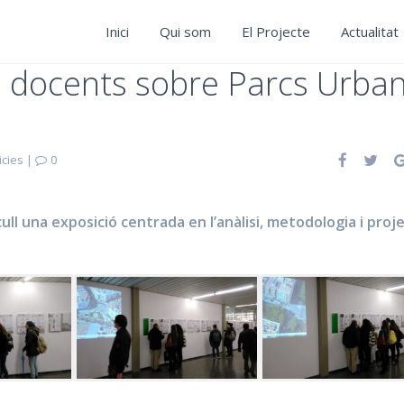
Inici
Qui som
El Projecte
Actualitat
ls docents sobre Parcs Urba
icies
|
0
ull una exposició centrada en l’anàlisi, metodologia i proj