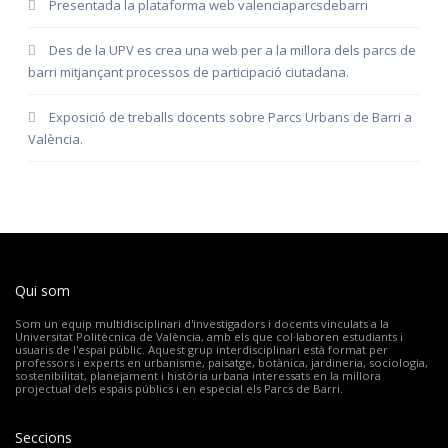
Presentada la plataforma web valenciaparcsdebarri
Des de la UPV es crea una web per a la millora dels parcs de
barri mitjançant processos de participació ciutadana.
Exposició de treballs docents sobre Parcs Urbans de Barri a
València.
Qui som
Som un equip multidisciplinari d'investigadors i docents vinculats a la
Universitat Politècnica de València, amb els que col·laboren estudiants i
usuaris de l'espai públic. Aquest grup interdisciplinari està format per
professors i experts en urbanisme, paisatge, botànica, jardineria, sociologia,
sostenibilitat, planejament i història urbana interessats en la millora
projectual dels espais públics i en especial els Parcs de Barri.
Seccions